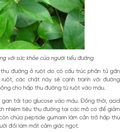
ng với sức khỏe của người tiểu đường
 thu đường ở ruột do có cấu trúc phân tử gần
 ruột, các chất này sẽ cạnh tranh với đường
không cho hấp thu đường từ ruột vào máu.
gan tái tạo glucose vào máu. Đồng thời, acid
ách nhiệm tiêu thụ đường tại các mô cơ để giảm
 còn chứa peptide gumarin làm cản trở hấp thu
ưới đồi làm mất cảm giác ngọt.