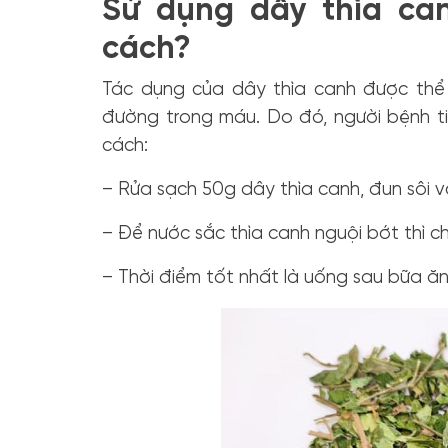
Sử dụng dây thìa ca
cách?
Tác dụng của dây thìa canh được thể 
đường trong máu. Do đó, người bệnh t
cách:
– Rửa sạch 50g dây thìa canh, đun sôi vớ
– Để nước sắc thìa canh nguội bớt thì c
– Thời điểm tốt nhất là uống sau bữa ăn