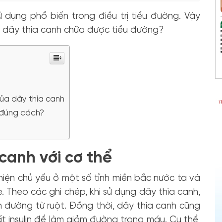
 dụng phổ biến trong điều trị tiểu đường. Vậy
ao dây thìa canh chữa được tiểu đường?
ủa dây thìa canh
 đúng cách?
canh với cơ thể
 hiện chủ yếu ở một số tỉnh miền bắc nước ta và
. Theo các ghi chép, khi sử dụng dây thìa canh,
n đường từ ruột. Đồng thời, dây thìa canh cũng
ất insulin để làm giảm đường trong máu. Cụ thể,