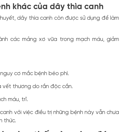
nh khác của dây thìa canh
huyết, dây thìa canh còn được sử dụng để làm
thành các mảng xơ vữa trong mạch máu, giảm
ế nguy cơ mắc bệnh béo phì.
là vết thương do rắn độc cắn.
ch máu, trĩ.
canh với việc điều trị những bệnh này vẫn chưa
h thức.