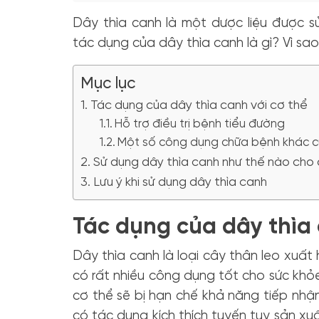
Dây thìa canh là một dược liệu được sử
tác dụng của dây thìa canh là gì? Vì s
Mục lục
Tác dụng của dây thìa canh với cơ thể
Hỗ trợ điều trị bệnh tiểu đường
Một số công dụng chữa bệnh khác c
Sử dụng dây thìa canh như thế nào cho
Lưu ý khi sử dụng dây thìa canh
Tác dụng của dây thìa 
Dây thìa canh là loại cây thân leo xuất
có rất nhiều công dụng tốt cho sức khỏe
cơ thể sẽ bị hạn chế khả năng tiếp nhậ
có tác dụng kích thích tuyến tụy sản xu