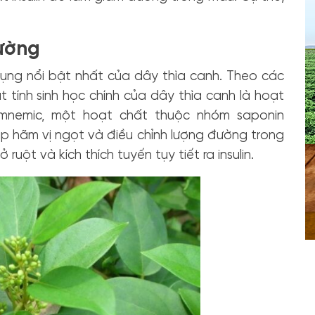
đường
 dụng nổi bật nhất của dây thìa canh. Theo các
 tính sinh học chính của dây thìa canh là hoạt
mnemic, một hoạt chất thuộc nhóm saponin
úp hãm vị ngọt và điều chỉnh lượng đường trong
ột và kích thích tuyến tụy tiết ra insulin.