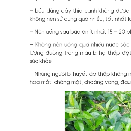
– Liều dùng dây thìa canh không được 
không nên sử dụng quá nhiều, tốt nhất 
– Nên uống sau bữa ăn ít nhất 15 – 20 
– Không nên uống quá nhiều nước sắc 
lượng đường trong máu bị hạ thấp đột
sức khỏe.
– Những người bị huyết áp thấp không n
hoa mắt, chóng mặt, choáng váng, đau