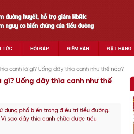
ảm đường huyết, hỗ trợ giảm HbA1c
ảm nguy cơ biến chứng của tiểu đường
N TỨC
HỎI ĐÁP
ĐIỂM BÁN
ĐẶT HÀNG
hìa canh là gì? Uống dây thìa canh như thế nào?
à gì? Uống dây thìa canh như thế
ử dụng phổ biến trong điều trị tiểu đường.
 Vì sao dây thìa canh chữa được tiểu