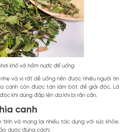
phơi khô và hãm nước để uống
nhẹ và vị rất dễ uống nên được nhiều người tin
ìa canh còn được tán làm bột để giải độc. Lá
độc khi dùng đắp lên da khi bị rắn cắn.
thìa canh
 tính và mang lại nhiều tác dụng với sức khỏe.
thảo dược đúng cách: