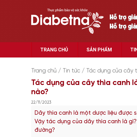
Hỗ trợ gi
Hỗ trợ gi
TRANG CHỦ
SẢN PHẨM
TI
Trang chủ
/
Tin tức
/
Tác dụng của cây t
Tác dụng của cây thìa canh l
nào?
22/11/2023
Dây thìa canh là một dược liệu được s
Vậy tác dụng của dây thìa canh là gì?
đường?