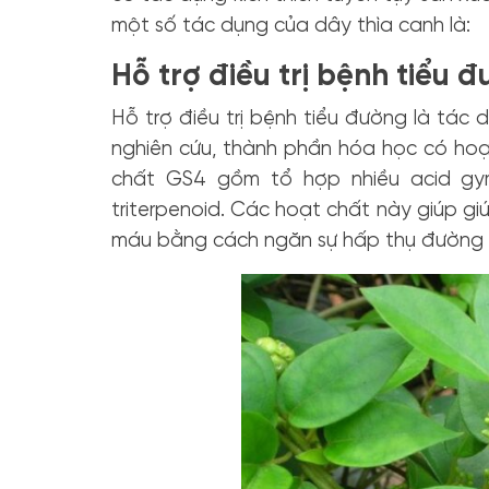
một số tác dụng của dây thìa canh là:
Hỗ trợ điều trị bệnh tiểu 
Hỗ trợ điều trị bệnh tiểu đường là tác
nghiên cứu, thành phần hóa học có hoạt
chất GS4 gồm tổ hợp nhiều acid gy
triterpenoid. Các hoạt chất này giúp gi
máu bằng cách ngăn sự hấp thụ đường ở ru