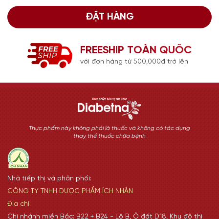
ĐẶT HÀNG
FREESHIP TOÀN QUỐC
với đơn hàng từ 500,000đ trở lên
Thực phẩm này không phải là thuốc và không có tác dụng
thay thế thuốc chữa bệnh
Nhà tiếp thị và phân phối:
CÔNG TY TNHH DƯỢC PHẨM ÍCH NHÂN
Địa chỉ:
Chi nhánh miền Bắc: B22 + B24 - Lô B, Ô đất D18, Khu đô thị