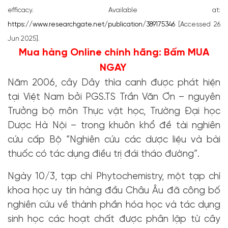
efficacy. Available at:
https://www.researchgate.net/publication/389175346
[Accessed 26
Jun 2025].
Mua hàng Online chính hãng: Bấm
MUA
NGAY
Năm 2006, cây Dây thìa canh được phát hiện
tại Việt Nam bởi PGS.TS Trần Văn Ơn – nguyên
Trưởng bộ môn Thực vật học, Trường Đại học
Dược Hà Nội – trong khuôn khổ đề tài nghiên
cứu cấp Bộ “Nghiên cứu các dược liệu và bài
thuốc có tác dụng điều trị đái tháo đường”.
Ngày 10/3, tạp chí Phytochemistry, một tạp chí
khoa học uy tín hàng đầu Châu Âu đã công bố
nghiên cứu về thành phần hóa học và tác dụng
sinh học các hoạt chất được phân lập từ cây