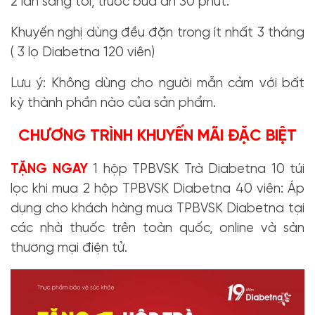
2 lần sáng tối, trước bữa ăn 30 phút.
Khuyến nghị dùng đều đặn trong ít nhất 3 tháng
( 3 lọ Diabetna 120 viên)
Lưu ý: Không dùng cho người mẫn cảm với bất
kỳ thành phần nào của sản phẩm.
CHƯƠNG TRÌNH KHUYẾN MÃI ĐẶC BIỆT
TẶNG NGAY
1 hộp TPBVSK Trà Diabetna 10 túi
lọc khi mua 2 hộp TPBVSK Diabetna 40 viên: Áp
dụng cho khách hàng mua TPBVSK Diabetna tại
các nhà thuốc trên toàn quốc, online và sàn
thương mại điện tử.