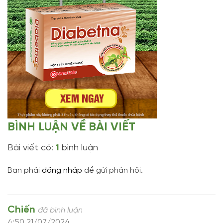
BÌNH LUẬN VỀ BÀI VIẾT
Bài viết có:
1
bình luận
Bạn phải
đăng nhập
để gửi phản hồi.
Chiến
đã bình luận
4:50 21/07/2024