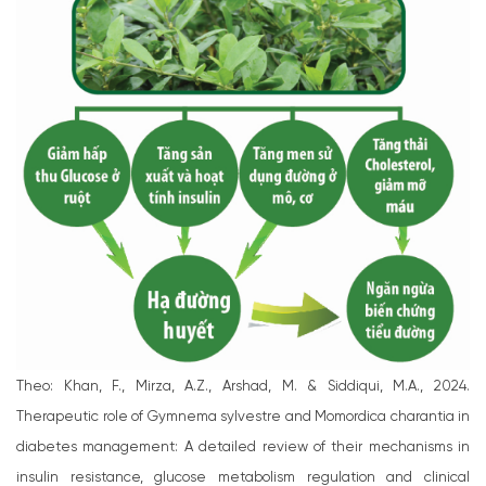
Theo: Khan, F., Mirza, A.Z., Arshad, M. & Siddiqui, M.A., 2024.
Therapeutic role of Gymnema sylvestre and Momordica charantia in
diabetes management: A detailed review of their mechanisms in
insulin resistance, glucose metabolism regulation and clinical