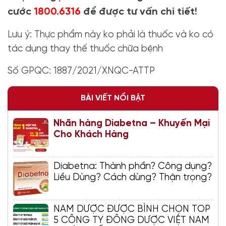
cước
1800.6316
để được tư vấn chi tiết!
Lưu ý: Thực phẩm này ko phải là thuốc và ko có
tác dụng thay thế thuốc chữa bệnh
Số GPQC: 1887/2021/XNQC-ATTP
BÀI VIẾT NỔI BẬT
Nhãn hàng Diabetna – Khuyến Mại
Cho Khách Hàng
Diabetna: Thành phần? Công dụng?
Liều Dùng? Cách dùng? Thận trọng?
NAM DƯỢC ĐƯỢC BÌNH CHỌN TOP
5 CÔNG TY ĐÔNG DƯỢC VIỆT NAM