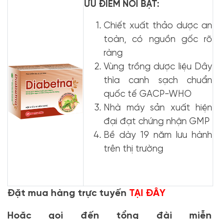
ƯU ĐIỂM NỔI BẬT:
Chiết xuất thảo dược an
toàn, có nguồn gốc rõ
ràng
Vùng trồng dược liệu Dây
thìa canh sạch chuẩn
quốc tế GACP-WHO
Nhà máy sản xuất hiện
đại đạt chứng nhận GMP
Bề dày 19 năm lưu hành
trên thị trường
Đặt mua hàng trực tuyến
TẠI ĐÂY
Hoặc gọi đến tổng đài miễn