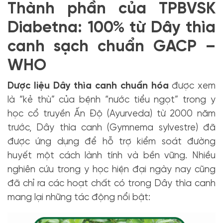
Thành phần của TPBVSK
Diabetna: 100% từ Dây thìa
canh sạch chuẩn GACP –
WHO
Dược liệu Dây thìa canh chuẩn hóa
đ
ược xem
là “kẻ thù” của bệnh “nước tiểu ngọt” trong y
học cổ truyền Ấn Độ (Ayurveda) từ 2000 năm
trước, Dây thìa canh (Gymnema sylvestre) đã
được ứng dụng để hỗ trợ kiểm soát đường
huyết một cách lành tính và bền vững. Nhiều
nghiên cứu trong y học hiện đại ngày nay cũng
đã chỉ ra các hoạt chất có trong Dây thìa canh
mang lại những tác động nổi bật: