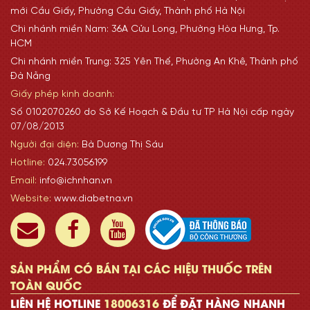
mới Cầu Giấy, Phường Cầu Giấy, Thành phố Hà Nội
Chi nhánh miền Nam: 36A Cửu Long, Phường Hòa Hưng, Tp.
HCM
Chi nhánh miền Trung: 325 Yên Thế, Phường An Khê, Thành phố
Đà Nẵng
Giấy phép kinh doanh:
Số 0102070260 do Sở Kế Hoạch & Đầu tư TP Hà Nội cấp ngày
07/08/2013
Người đại diện:
Bà Dương Thị Sáu
Hotline:
024.73056199
Email:
info@ichnhan.vn
Website:
www.diabetna.vn
SẢN PHẨM CÓ BÁN TẠI CÁC HIỆU THUỐC TRÊN
TOÀN QUỐC
LIÊN HỆ HOTLINE
18006316
ĐỂ ĐẶT HÀNG NHANH