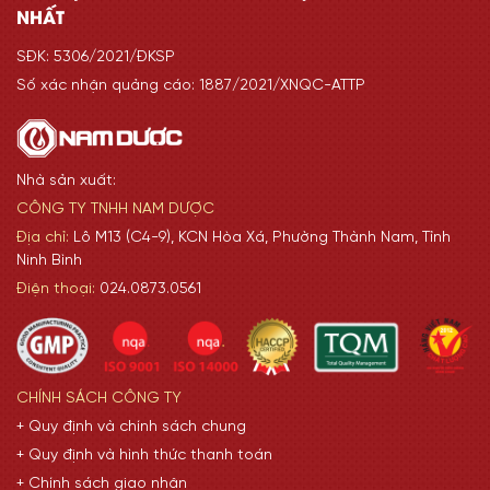
NHẤT
SĐK: 5306/2021/ĐKSP
Số xác nhận quảng cáo: 1887/2021/XNQC-ATTP
Nhà sản xuất:
CÔNG TY TNHH NAM DƯỢC
Địa chỉ:
Lô M13 (C4-9), KCN Hòa Xá, Phường Thành Nam, Tỉnh
Ninh Bình
Điện thoại:
024.0873.0561
CHÍNH SÁCH CÔNG TY
+ Quy định và chính sách chung
+ Quy định và hình thức thanh toán
+ Chính sách giao nhận