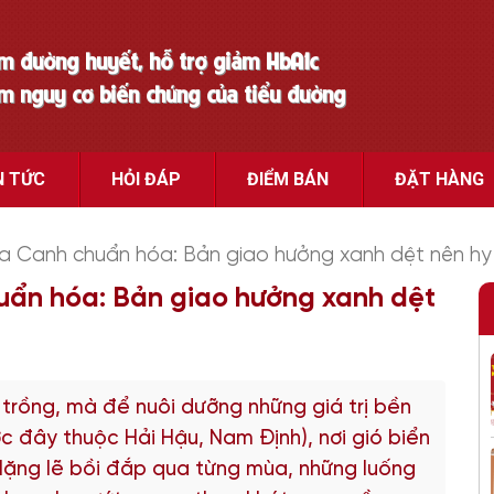
ảm đường huyết, hỗ trợ giảm HbA1c
ảm nguy cơ biến chứng của tiểu đường
N TỨC
HỎI ĐÁP
ĐIỂM BÁN
ĐẶT HÀNG
a Canh chuẩn hóa: Bản giao hưởng xanh dệt nên hy 
uẩn hóa: Bản giao hưởng xanh dệt
trồng, mà để nuôi dưỡng những giá trị bền
ước đây thuộc Hải Hậu, Nam Định), nơi gió biển
 lặng lẽ bồi đắp qua từng mùa, những luống