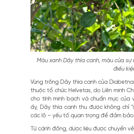
Màu xanh Dây thìa canh, màu của sự a
điều kiệ
Vùng trồng Dây thìa canh của Diabetna 
thuộc tổ chức Helvetas, do Liên minh Ch
cho tính minh bạch và chuẩn mực của v
ấy, Dây thìa canh thu được không chỉ 
các lô – yếu tố quan trọng để đảm bảo 
Từ cánh đồng, dược liệu được chuyển v