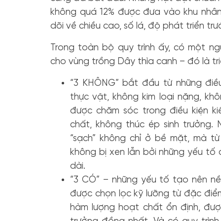
không quá 12% được đưa vào khu nhân 
dõi về chiều cao, số lá, độ phát triển trư
Trong toàn bộ quy trình ấy, có một n
cho vùng trồng Dây thìa canh – đó là tr
“3 KHÔNG” bắt đầu từ những điều
thực vật, không kim loại nặng, khô
được chăm sóc trong điều kiện k
chất, không thúc ép sinh trưởng. 
“sạch” không chỉ ở bề mặt, mà từ 
không bị xen lẫn bởi những yếu tố 
dài.
“3 CÓ” – những yếu tố tạo nên nề
được chọn lọc kỹ lưỡng từ đặc điểm
hàm lượng hoạt chất ổn định, được