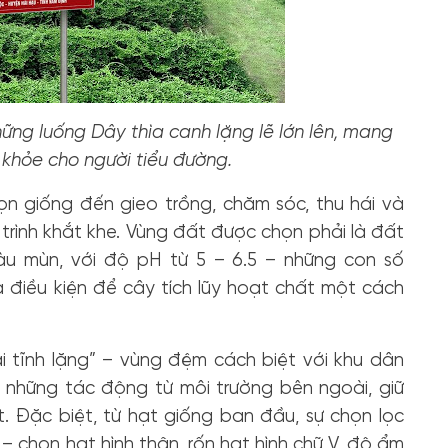
hững luống Dây thìa canh lặng lẽ lớn lên, mang
 khỏe cho người tiểu đường.
họn giống đến gieo trồng, chăm sóc, thu hái và
rình khắt khe. Vùng đất được chọn phải là đất
iàu mùn, với độ pH từ 5 – 6.5 – những con số
à điều kiện để cây tích lũy hoạt chất một cách
 tĩnh lặng” – vùng đệm cách biệt với khu dân
a những tác động từ môi trường bên ngoài, giữ
t. Đặc biệt, từ hạt giống ban đầu, sự chọn lọc
 chọn hạt hình thận, rốn hạt hình chữ V, độ ẩm