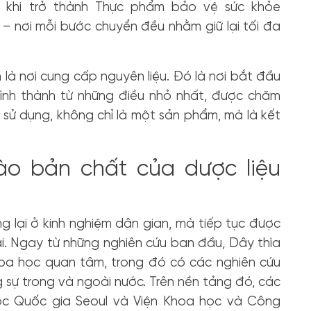
 khi trở thành Thực phẩm bảo vệ sức khỏe
 – nơi mỗi bước chuyển đều nhằm giữ lại tối đa
là nơi cung cấp nguyên liệu. Đó là nơi bắt đầu
 hình thành từ những điều nhỏ nhất, được chăm
i sử dụng, không chỉ là một sản phẩm, mà là kết
ào bản chất của dược liệu
g lại ở kinh nghiệm dân gian, mà tiếp tục được
ại. Ngay từ những nghiên cứu ban đầu, Dây thìa
oa học quan tâm, trong đó có các nghiên cứu
sự trong và ngoài nước. Trên nền tảng đó, các
học Quốc gia Seoul và Viện Khoa học và Công