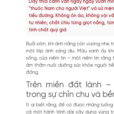
Dây thìa canh vẫn ngày ngày vươn mì
"thuốc Nam cho người Việt" và sứ mện
tiểu đường. Không ồn ào, không vội vã
tự nhiên, chắt chiu từng giọt nắng, từ
tinh chất quý giá
Buổi sớm, khi ánh nắng còn vương nhẹ t
một lớp ánh sáng dịu. Màu xanh ấy kh
sống, của niềm tin – một niềm tin rằng 
âm thầm nuôi dưỡng sức khỏe người tiể
đồng.
Trên miền đất lành – 
trong sự chỉn chu và bề
Ít ai biết rằng, để có được những luốn
cả một hành trình dài xây dựng vùng