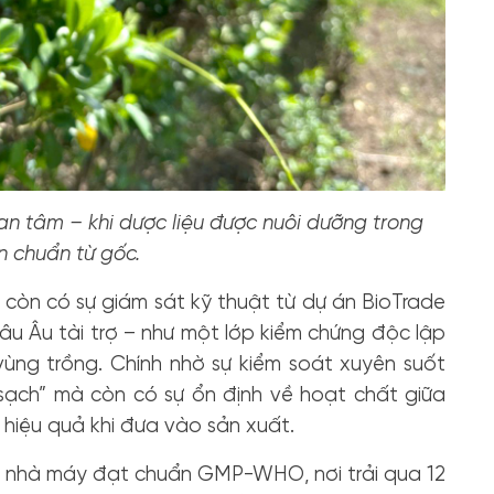
n tâm – khi dược liệu được nuôi dưỡng trong
n chuẩn từ gốc.
còn có sự giám sát kỹ thuật từ dự án BioTrade
âu Âu tài trợ – như một lớp kiểm chứng độc lập
ùng trồng. Chính nhờ sự kiểm soát xuyên suốt
“sạch” mà còn có sự ổn định về hoạt chất giữa
hiệu quả khi đưa vào sản xuất.
ề nhà máy đạt chuẩn GMP-WHO, nơi trải qua 12