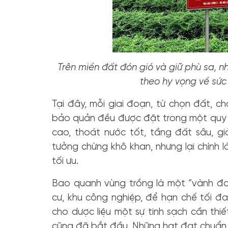
Trên miền đất đón gió và giữ phù sa, n
theo hy vọng về sức
Tại đây, mỗi giai đoạn, từ chọn đất, c
bảo quản đều được đặt trong một quy t
cao, thoát nước tốt, tầng đất sâu, g
tưởng chừng khô khan, nhưng lại chính l
tối ưu.
Bao quanh vùng trồng là một “vành đai
cư, khu công nghiệp, để hạn chế tối đ
cho dược liệu một sự tinh sạch cần thiế
cũng đã bắt đầu. Những hạt đạt chuẩn –