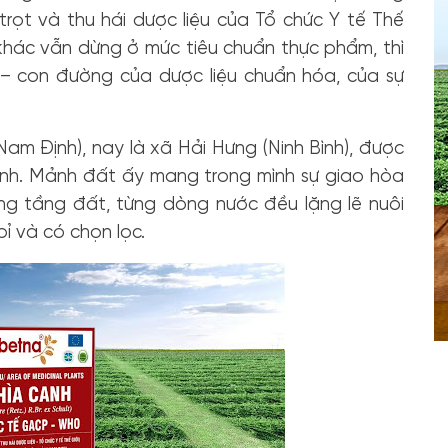
trọt và thu hái dược liệu của Tổ chức Y tế Thế
 khác vẫn dừng ở mức tiêu chuẩn thực phẩm, thì
– con đường của dược liệu chuẩn hóa, của sự
am Định), nay là xã Hải Hưng (Ninh Bình), được
canh. Mảnh đất ấy mang trong mình sự giao hòa
từng tầng đất, từng dòng nước đều lặng lẽ nuôi
 và có chọn lọc.