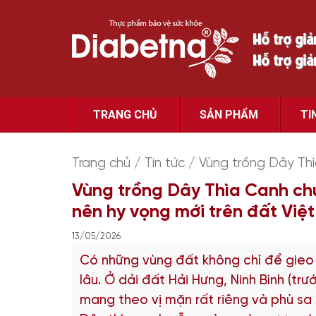
Hỗ trợ gi
Hỗ trợ gi
TRANG CHỦ
SẢN PHẨM
TI
Trang chủ
/
Tin tức
/
Vùng trồng Dây Thì
Vùng trồng Dây Thìa Canh ch
nên hy vọng mới trên đất Việt
13/05/2026
Có những vùng đất không chỉ để gieo 
lâu. Ở dải đất Hải Hưng, Ninh Bình (tr
mang theo vị mặn rất riêng và phù sa