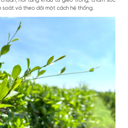
 chuẩn, nơi từng khâu từ gieo trồng, chăm sóc
m soát và theo dõi một cách hệ thống.