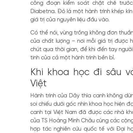
công đoạn kiểm soát chặt chẽ trước
Diabetna. Đó là một hành trình khép kín
giá trị của nguyên liệu đầu vào.
Có thể nói, vùng trồng không đơn thuần 
của chất lượng – nơi mỗi giá trị được
chút qua thời gian, để khi đến tay ngườ
tinh của cả một hành trình bền bỉ.
Khi khoa học đi sâu v
Việt
Hành trình của Dây thìa canh không dừn
soi chiếu dưới góc nhìn khoa học hiện đ
canh tại Việt Nam đã được các nhà kh
của TS Hoàng Minh Châu cùng các cộng 
hợp tác nghiên cứu quốc tế với Đại 