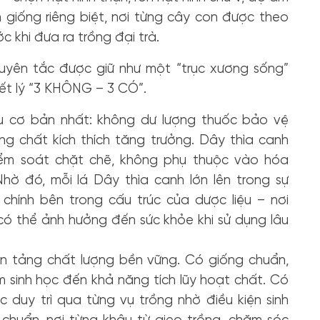
giống riêng biệt, nơi từng cây con được theo
ớc khi đưa ra trồng đại trà.
guyên tắc được giữ như một “trục xương sống”
iết lý “3 KHÔNG – 3 CÓ”.
 cơ bản nhất: không dư lượng thuốc bảo vệ
ng chất kích thích tăng trưởng. Dây thìa canh
iểm soát chặt chẽ, không phụ thuộc vào hóa
Nhờ đó, mỗi lá Dây thìa canh lớn lên trong sự
chính bên trong cấu trúc của dược liệu – nơi
có thể ảnh hưởng đến sức khỏe khi sử dụng lâu
n tảng chất lượng bền vững. Có giống chuẩn,
 sinh học đến khả năng tích lũy hoạt chất. Có
 duy trì qua từng vụ trồng nhờ điều kiện sinh