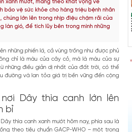
nh xanh mướt, mang theo khát vọng về
h bảo vệ sức khỏe cho hàng triệu bệnh nhân
, chúng lớn lên trong nhịp điệu chậm rãi của
ng làn gió, để tích lũy bên trong mình những
rên những phiến lá, cả vùng trồng như được phủ
ông chỉ là màu của cây cỏ, mà là màu của sự
từ những điều giản dị nhất của đất trời, có thể
u đường và lan tỏa giá trị bền vững đến cộng
nơi Dây thìa canh lớn lên
n bỉ
g Dây thìa canh xanh mướt hôm nay, phía sau là
 trồng theo tiêu chuẩn GACP-WHO – một trong