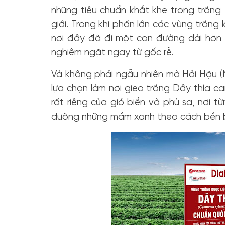
những tiêu chuẩn khắt khe trong trồng 
giới. Trong khi phần lớn các vùng trồng
nơi đây đã đi một con đường dài hơn 
nghiêm ngặt ngay từ gốc rễ.
Và không phải ngẫu nhiên mà Hải Hậu (N
lựa chọn làm nơi gieo trồng Dây thìa 
rất riêng của gió biển và phù sa, nơi 
dưỡng những mầm xanh theo cách bền bỉ