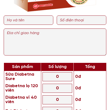
Sản phẩm
Số lượng
Tổng
Sữa Diabetna
0đ
Sure
Diabetna lọ 120
0đ
viên
Diabetna vỉ 40
0đ
viên