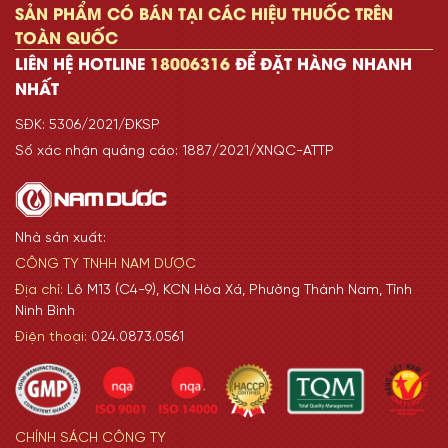
SẢN PHẨM CÓ BÁN TẠI CÁC HIỆU THUỐC TRÊN
TOÀN QUỐC
LIÊN HỆ HOTLINE
18006316
ĐỂ ĐẶT HÀNG NHANH
NHẤT
SĐK: 5306/2021/ĐKSP
Số xác nhận quảng cáo: 1887/2021/XNQC-ATTP
Nhà sản xuất:
CÔNG TY TNHH NAM DƯỢC
Địa chỉ:
Lô M13 (C4-9), KCN Hòa Xá, Phường Thành Nam, Tỉnh
Ninh Bình
Điện thoại:
024.0873.0561
CHÍNH SÁCH CÔNG TY