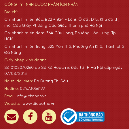
CÔNG TY TNHH DƯỢC PHẨM ÍCH NHÂN
Địa chỉ:
Chi nhánh miền Bắc: B22 + B24 - Lô B, Ô đất D18, Khu đô thị
mới Cầu Giấy, Phường Cầu Giấy, Thành phố Hà Nội
Chi nhánh miền Nam: 36A Cửu Long, Phường Hòa Hưng, Tp.
HCM
Chi nhánh miền Trung: 325 Yên Thế, Phường An Khê, Thành phố
Đà Nẵng
Giấy phép kinh doanh:
Số 0102070260 do Sở Kế Hoạch & Đầu tư TP Hà Nội cấp ngày
07/08/2013
Người đại diện:
Bà Dương Thị Sáu
Hotline:
024.73056199
Email:
info@ichnhan.vn
Website:
www.diabetna.vn