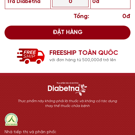
Trà Diabetna
0đ
Tổng:
0đ
ĐẶT HÀNG
FREESHIP TOÀN QUỐC
với đơn hàng từ 500,000đ trở lên
Thực phẩm này không phải là thuốc và không có tác dụng
thay thế thuốc chữa bệnh
Nhà tiếp thị và phân phối: