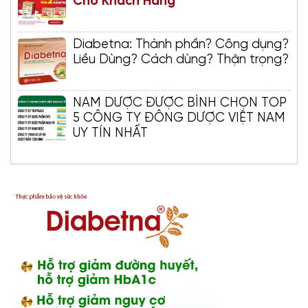
Cho Khách Hàng
Diabetna: Thành phần? Công dụng?
Liều Dùng? Cách dùng? Thận trọng?
NAM DƯỢC ĐƯỢC BÌNH CHỌN TOP
5 CÔNG TY ĐÔNG DƯỢC VIỆT NAM
UY TÍN NHẤT