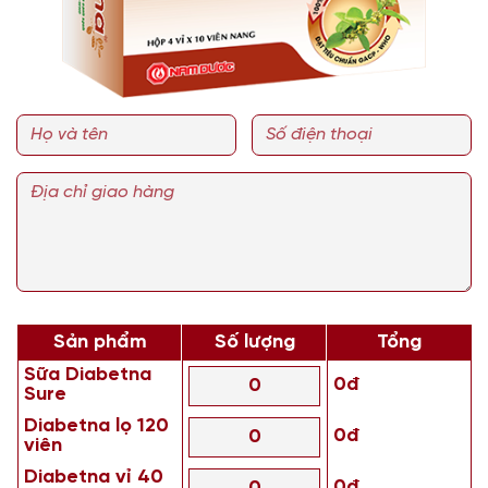
Sản phẩm
Số lượng
Tổng
Sữa Diabetna
0đ
Sure
Diabetna lọ 120
0đ
viên
Diabetna vỉ 40
0đ