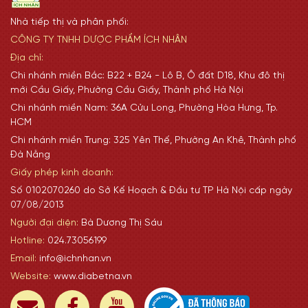
Nhà tiếp thị và phân phối:
CÔNG TY TNHH DƯỢC PHẨM ÍCH NHÂN
Địa chỉ:
Chi nhánh miền Bắc: B22 + B24 - Lô B, Ô đất D18, Khu đô thị
mới Cầu Giấy, Phường Cầu Giấy, Thành phố Hà Nội
Chi nhánh miền Nam: 36A Cửu Long, Phường Hòa Hưng, Tp.
HCM
Chi nhánh miền Trung: 325 Yên Thế, Phường An Khê, Thành phố
Đà Nẵng
Giấy phép kinh doanh:
Số 0102070260 do Sở Kế Hoạch & Đầu tư TP Hà Nội cấp ngày
07/08/2013
Người đại diện:
Bà Dương Thị Sáu
Hotline:
024.73056199
Email:
info@ichnhan.vn
Website:
www.diabetna.vn