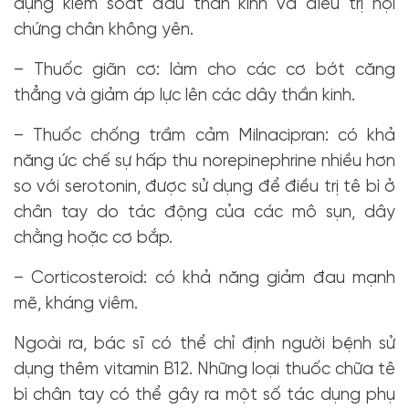
dụng kiểm soát đau thần kinh và điều trị hội
chứng chân không yên.
– Thuốc giãn cơ: làm cho các cơ bớt căng
thẳng và giảm áp lực lên các dây thần kinh.
– Thuốc chống trầm cảm Milnacipran: có khả
năng ức chế sự hấp thu norepinephrine nhiều hơn
so với serotonin, được sử dụng để điều trị tê bì ở
chân tay do tác động của các mô sụn, dây
chằng hoặc cơ bắp.
– Corticosteroid: có khả năng giảm đau mạnh
mẽ, kháng viêm.
Ngoài ra, bác sĩ có thể chỉ định người bệnh sử
dụng thêm vitamin B12. Những loại thuốc chữa tê
bì chân tay có thể gây ra một số tác dụng phụ