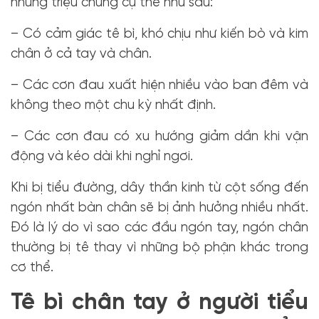
những triệu chứng cụ thể như sau:
– Có cảm giác tê bì, khó chịu như kiến bò và kim
chân ở cả tay và chân.
– Các cơn đau xuất hiện nhiều vào ban đêm và
không theo một chu kỳ nhất định.
– Các cơn đau có xu hướng giảm dần khi vận
động và kéo dài khi nghỉ ngơi.
Khi bị tiểu đường, dây thần kinh từ cột sống đến
ngón nhất bàn chân sẽ bị ảnh hưởng nhiều nhất.
Đó là lý do vì sao các đầu ngón tay, ngón chân
thường bị tê thay vì những bộ phận khác trong
cơ thể.
Tê bì chân tay ở người tiểu