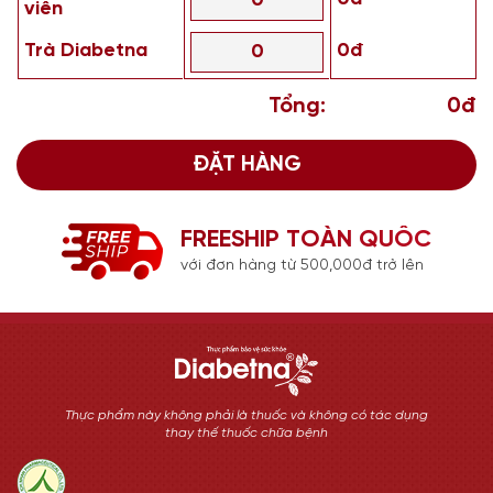
viên
Trà Diabetna
0đ
Tổng:
0đ
ĐẶT HÀNG
FREESHIP TOÀN QUỐC
với đơn hàng từ 500,000đ trở lên
Thực phẩm này không phải là thuốc và không có tác dụng
thay thế thuốc chữa bệnh