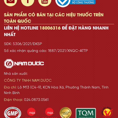
SẢN PHẨM CÓ BÁN TẠI CÁC HIỆU THUỐC TRÊN
TOÀN QUỐC
LIÊN HỆ HOTLINE
18006316
ĐỂ ĐẶT HÀNG NHANH
NHẤT
SĐK: 5306/2021/ĐKSP
Số xác nhận quảng cáo: 1887/2021/XNQC-ATTP
Nhà sản xuất:
CÔNG TY TNHH NAM DƯỢC
Địa chỉ:
Lô M13 (C4-9), KCN Hòa Xá, Phường Thành Nam, Tỉnh
Ninh Bình
Điện thoại:
024.0873.0561