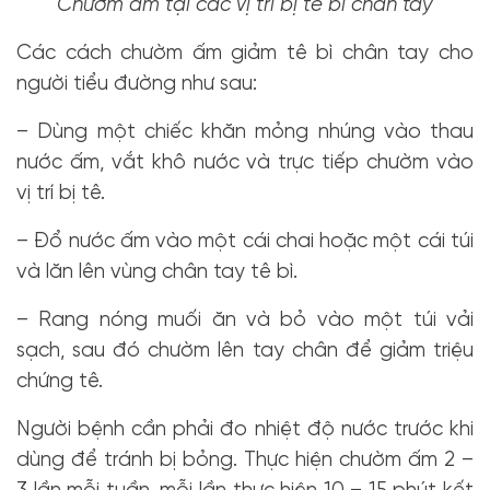
Chườm ấm tại các vị trí bị tê bì chân tay
Các cách chườm ấm giảm tê bì chân tay cho
người tiểu đường như sau:
– Dùng một chiếc khăn mỏng nhúng vào thau
nước ấm, vắt khô nước và trực tiếp chườm vào
vị trí bị tê.
– Đổ nước ấm vào một cái chai hoặc một cái túi
và lăn lên vùng chân tay tê bì.
– Rang nóng muối ăn và bỏ vào một túi vải
sạch, sau đó chườm lên tay chân để giảm triệu
chứng tê.
Người bệnh cần phải đo nhiệt độ nước trước khi
dùng để tránh bị bỏng. Thực hiện chườm ấm 2 –