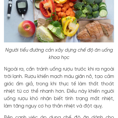
Người tiểu đường cần xây dựng chế độ ăn uống
khoa học
Ngoài ra, cần tránh uống rượu trước khi ra ngoài
trời lạnh. Rượu khiến mạch máu giãn nở, tạo cảm
giác ấm giả, trong khi thực tế làm thất thoát
nhiệt từ cơ thể nhanh hơn. Điều này khiến người
uống rượu khó nhận biết tình trạng mất nhiệt,
làm tăng nguy cơ hạ thân nhiệt và đột quỵ.
Bên cạnh việc áp dụng chế độ ăn dành cho