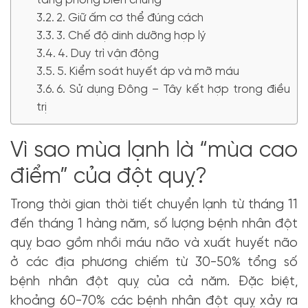
tảng phòng biến chứng
2. Giữ ấm cơ thể đúng cách
3. Chế độ dinh dưỡng hợp lý
4. Duy trì vận động
5. Kiểm soát huyết áp và mỡ máu
6. Sử dụng Đông – Tây kết hợp trong điều
trị
Vì sao mùa lạnh là “mùa cao
điểm” của đột quỵ?
Trong thời gian thời tiết chuyển lạnh từ tháng 11
đến tháng 1 hàng năm, số lượng bệnh nhân đột
quỵ bao gồm nhồi máu não và xuất huyết não
ở các địa phương chiếm từ 30-50% tổng số
bệnh nhân đột quỵ của cả năm. Đặc biệt,
khoảng 60-70% các bệnh nhân đột quỵ xảy ra