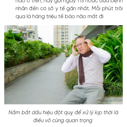
nào ở trên, hãy gọi ngay 115 hoặc đưa bệnh
nhân đến cơ sở y tế gần nhất. Mỗi phút trôi
qua là hàng triệu tế bào não mất đi
Nắm bắt dấu hiệu đột quỵ để xử lý kịp thời là
điều vô cùng quan trọng