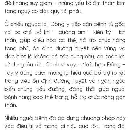
đề kháng suy giảm – những yếu tố âm thầm làm
tăng nguy cơ đột quỵ tái phát.
Ở chiều ngược lại, Đông y tiếp cận bệnh từ gốc,
với cơ chế Bổ khí – dưỡng âm – kiện tỳ – ích
thận, giúp điều hòa cơ thể, hỗ trợ chức năng
tạng phủ, ổn định đường huyết bền vững và
đặc biệt là không có tác dụng phụ, an toàn khi
sử dụng lâu dài. Chính vì vậy, sự kết hợp Đông –
Tây y đúng cách mang lại hiệu quả bổ trợ rõ rệt
trong việc ổn định đường huyết và ngăn ngừa
biến chứng tiểu đường, đồng thời giúp người
bệnh nâng cao thể trạng, hỗ trợ chức năng gan
thận.
Nhiều người bệnh đã áp dụng phương pháp này
vào điều trị và mang lại hiệu quả tốt. Trong đó,