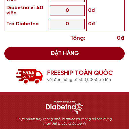
Diabetna vỉ 40
0đ
viên
Trà Diabetna
0đ
Tổng:
0đ
ĐẶT HÀNG
FREESHIP TOÀN QUỐC
với đơn hàng từ 500,000đ trở lên
Thực phẩm này không phải là thuốc và không có tác dụng
thay thế thuốc chữa bệnh