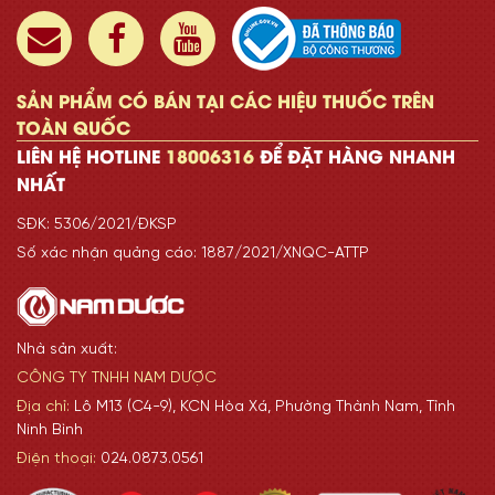
SẢN PHẨM CÓ BÁN TẠI CÁC HIỆU THUỐC TRÊN
TOÀN QUỐC
LIÊN HỆ HOTLINE
18006316
ĐỂ ĐẶT HÀNG NHANH
NHẤT
SĐK: 5306/2021/ĐKSP
Số xác nhận quảng cáo: 1887/2021/XNQC-ATTP
Nhà sản xuất:
CÔNG TY TNHH NAM DƯỢC
Địa chỉ:
Lô M13 (C4-9), KCN Hòa Xá, Phường Thành Nam, Tỉnh
Ninh Bình
Điện thoại:
024.0873.0561