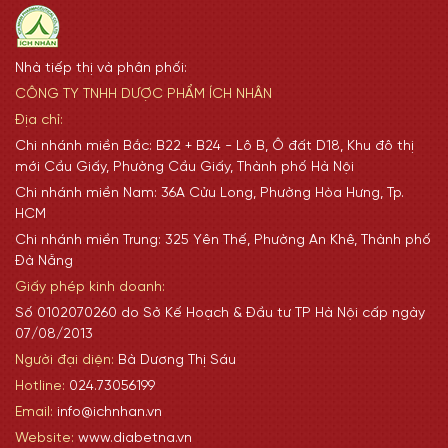
Nhà tiếp thị và phân phối:
CÔNG TY TNHH DƯỢC PHẨM ÍCH NHÂN
Địa chỉ:
Chi nhánh miền Bắc: B22 + B24 - Lô B, Ô đất D18, Khu đô thị
mới Cầu Giấy, Phường Cầu Giấy, Thành phố Hà Nội
Chi nhánh miền Nam: 36A Cửu Long, Phường Hòa Hưng, Tp.
HCM
Chi nhánh miền Trung: 325 Yên Thế, Phường An Khê, Thành phố
Đà Nẵng
Giấy phép kinh doanh:
Số 0102070260 do Sở Kế Hoạch & Đầu tư TP Hà Nội cấp ngày
07/08/2013
Người đại diện:
Bà Dương Thị Sáu
Hotline:
024.73056199
Email:
info@ichnhan.vn
Website:
www.diabetna.vn