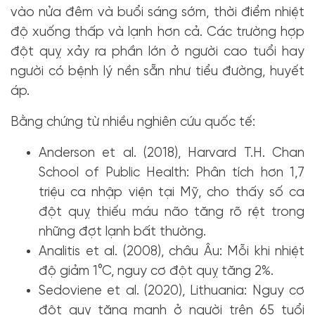
vào nửa đêm và buổi sáng sớm, thời điểm nhiệt
độ xuống thấp và lạnh hơn cả. Các trường hợp
đột quỵ xảy ra phần lớn ở người cao tuổi hay
người có bệnh lý nền sẵn như tiểu đường, huyết
áp.
Bằng chứng từ nhiều nghiên cứu quốc tế:
Anderson et al. (2018), Harvard T.H. Chan
School of Public Health: Phân tích hơn 1,7
triệu ca nhập viện tại Mỹ, cho thấy số ca
đột quỵ thiếu máu não tăng rõ rệt trong
những đợt lạnh bất thường.
Analitis et al. (2008), châu Âu: Mỗi khi nhiệt
độ giảm 1°C, nguy cơ đột quỵ tăng 2%.
Sedoviene et al. (2020), Lithuania: Nguy cơ
đột quỵ tăng mạnh ở người trên 65 tuổi