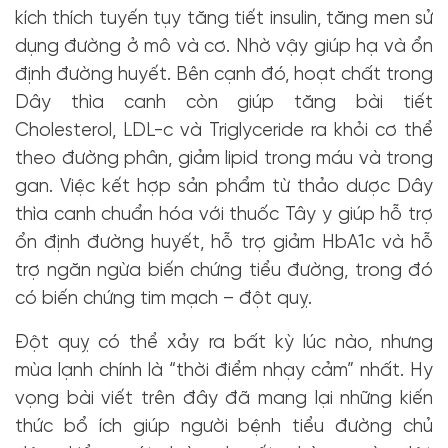
kích thích tuyến tụy tăng tiết insulin, tăng men sử
dụng đường ở mô và cơ. Nhờ vậy giúp hạ và ổn
định đường huyết. Bên cạnh đó, hoạt chất trong
Dây thìa canh còn giúp tăng bài tiết
Cholesterol, LDL-c và Triglyceride ra khỏi cơ thể
theo đường phân, giảm lipid trong máu và trong
gan. Việc kết hợp sản phẩm từ thảo dược Dây
thìa canh chuẩn hóa với thuốc Tây y giúp hỗ trợ
ổn định đường huyết, hỗ trợ giảm HbA1c và hỗ
trợ ngăn ngừa biến chứng tiểu đường, trong đó
có biến chứng tim mạch – đột quỵ.
Đột quỵ có thể xảy ra bất kỳ lúc nào, nhưng
mùa lạnh chính là “thời điểm nhạy cảm” nhất. Hy
vọng bài viết trên đây đã mang lại những kiến
thức bổ ích giúp người bệnh tiểu đường chủ