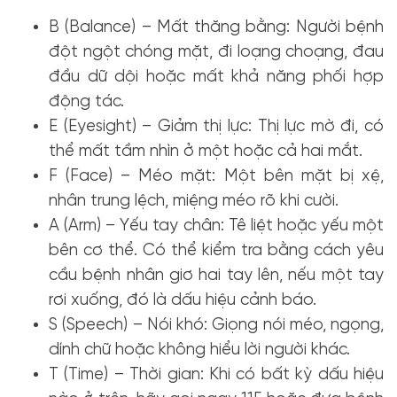
B (Balance) – Mất thăng bằng: Người bệnh
đột ngột chóng mặt, đi loạng choạng, đau
đầu dữ dội hoặc mất khả năng phối hợp
động tác.
E (Eyesight) – Giảm thị lực: Thị lực mờ đi, có
thể mất tầm nhìn ở một hoặc cả hai mắt.
F (Face) – Méo mặt: Một bên mặt bị xệ,
nhân trung lệch, miệng méo rõ khi cười.
A (Arm) – Yếu tay chân: Tê liệt hoặc yếu một
bên cơ thể. Có thể kiểm tra bằng cách yêu
cầu bệnh nhân giơ hai tay lên, nếu một tay
rơi xuống, đó là dấu hiệu cảnh báo.
S (Speech) – Nói khó: Giọng nói méo, ngọng,
dính chữ hoặc không hiểu lời người khác.
T (Time) – Thời gian: Khi có bất kỳ dấu hiệu