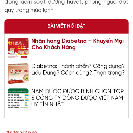
động kiểm soát đường huyết, phòng ngừa đột
quỵ trong mùa lạnh.
BÀI VIẾT NỔI BẬT
Nhãn hàng Diabetna – Khuyến Mại
Cho Khách Hàng
Diabetna: Thành phần? Công dụng?
Liều Dùng? Cách dùng? Thận trọng?
NAM DƯỢC ĐƯỢC BÌNH CHỌN TOP
5 CÔNG TY ĐÔNG DƯỢC VIỆT NAM
UY TÍN NHẤT