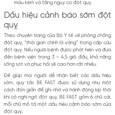
máu kém và tăng nguy cơ đột quỵ.
Dấu hiệu cảnh báo sớm đột
quỵ
Theo chuyên trang của Bộ Y tế về phòng chống
đột quỵ, “thời gian chính là vàng” trong cấp cứu
đột quỵ. Nếu người bệnh được phát hiện và đưa
đến bệnh viện trong 3 – 4,5 giờ đầu, khả năng
sống sót và phục hồi sẽ cao hơn rất nhiều.
Để giúp mọi người dễ nhận biết các dấu hiệu
sớm, quy tắc BE FAST được sử dụng như một
cách đơn giản để ghi nhớ và hành động kịp thời
khi có nghi ngờ đột quỵ. BE FAST gồm 6 chữ cái,
mỗi chữ mô tả một dấu hiệu cảnh báo sớm của
đột quỵ: