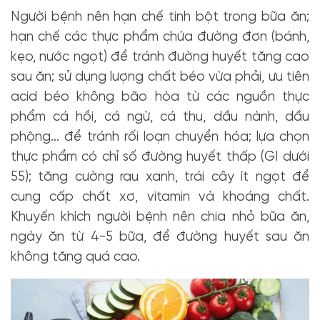
Người bệnh nên hạn chế tinh bột trong bữa ăn;
hạn chế các thực phẩm chứa đường đơn (bánh,
kẹo, nước ngọt) để tránh đường huyết tăng cao
sau ăn; sử dụng lượng chất béo vừa phải, ưu tiên
acid béo không bão hòa từ các nguồn thực
phẩm cá hồi, cá ngừ, cá thu, dầu nành, dầu
phộng… để tránh rối loạn chuyển hóa; lựa chọn
thực phẩm có chỉ số đường huyết thấp (GI dưới
55); tăng cường rau xanh, trái cây ít ngọt để
cung cấp chất xơ, vitamin và khoáng chất.
Khuyến khích người bệnh nên chia nhỏ bữa ăn,
ngày ăn từ 4-5 bữa, để đường huyết sau ăn
không tăng quá cao.