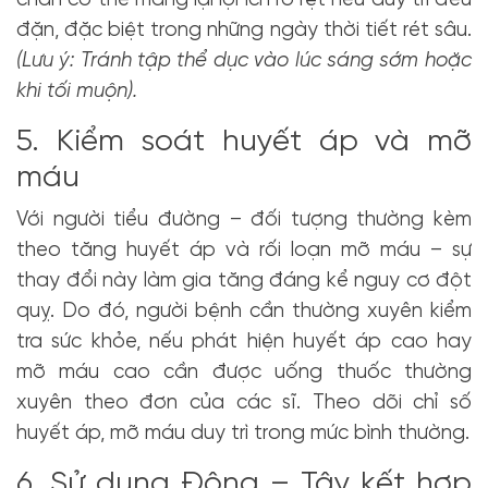
chân có thể mang lại lợi ích rõ rệt nếu duy trì đều
đặn, đặc biệt trong những ngày thời tiết rét sâu.
(Lưu ý: Tránh
tập thể dục vào lúc sáng sớm hoặc
khi tối muộn).
5. Kiểm soát huyết áp và mỡ
máu
Với người tiểu đường – đối tượng thường kèm
theo tăng huyết áp và rối loạn mỡ máu – sự
thay đổi này làm gia tăng đáng kể nguy cơ đột
quỵ. Do đó, người bệnh cần thường xuyên kiểm
tra sức khỏe, nếu phát hiện huyết áp cao hay
mỡ máu cao cần được uống thuốc thường
xuyên theo đơn của các sĩ. Theo dõi chỉ số
huyết áp, mỡ máu duy trì trong mức bình thường.
6. Sử dụng Đông – Tây kết hợp