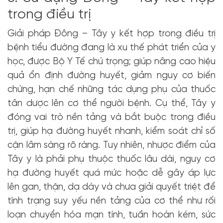
trong điều trị
Giải pháp Đông – Tây y kết hợp trong điều trị
bệnh tiểu đường đang là xu thế phát triển của y
học, được Bộ Y Tế chú trọng; giúp nâng cao hiệu
quả ổn định đường huyết, giảm nguy cơ biến
chứng, hạn chế những tác dụng phụ của thuốc
tân dược lên cơ thể người bệnh. Cụ thể, Tây y
đóng vai trò nền tảng và bắt buộc trong điều
trị, giúp hạ đường huyết nhanh, kiểm soát chỉ số
cận lâm sàng rõ ràng. Tuy nhiên, nhược điểm của
Tây y là phải phụ thuộc thuốc lâu dài, nguy cơ
hạ đường huyết quá mức hoặc dễ gây áp lực
lên gan, thận, dạ dày và chưa giải quyết triệt để
tình trạng suy yếu nền tảng của cơ thể như rối
loạn chuyển hóa mạn tính, tuần hoàn kém, sức