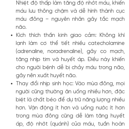
Nhiệt độ thấp làm tăng độ nhớt máu, khiến
máu lưu thông chậm và dễ hình thành cục
máu đông – nguyên nhân gây tắc mạch
não.
Kích thích thần kinh giao cảm: Không khí
lạnh làm cơ thể tiết nhiều catecholamine
(adrenaline, noradrenaline), gây co mạch,
tăng nhịp tim và huyết áp.
Điều này khiến
cho người bệnh dễ bị chảy máu trong não,
gây nên xuất huyết não.
Thay đổi nhịp sinh học: Vào mùa đông, mọi
người cũng thường ăn uống nhiều hơn, đặc
biệt là chất béo để dự trữ năng lượng nhiều
hơn. Vận động ít hơn và uống nước ít hơn
trong mùa đông cũng dễ làm tăng huyết
áp, độ nhớt (quánh) của máu, tuần hoàn