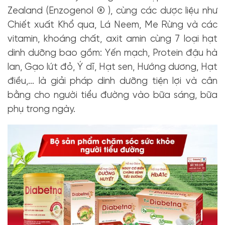
Zealand (Enzogenol ® ), cùng các dược liệu như
Chiết xuất Khổ qua, Lá Neem, Me Rừng và các
vitamin, khoáng chất, axit amin cùng 7 loại hạt
dinh dưỡng bao gồm: Yến mạch, Protein đậu hà
lan, Gạo lứt đỏ, Ý dĩ, Hạt sen, Hướng dương, Hạt
điều,… là giải pháp dinh dưỡng tiện lợi và cân
bằng cho người tiểu đường vào bữa sáng, bữa
phụ trong ngày.