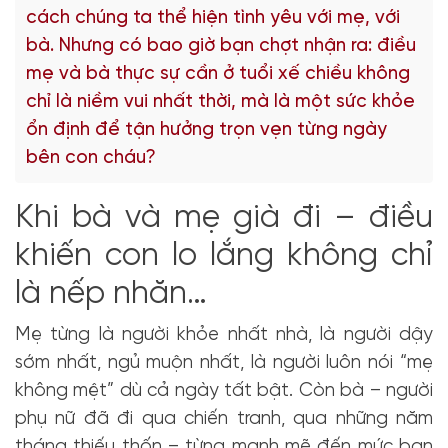
cách chúng ta thể hiện tình yêu với mẹ, với
bà. Nhưng có bao giờ bạn chợt nhận ra: điều
mẹ và bà thực sự cần ở tuổi xế chiều không
chỉ là niềm vui nhất thời, mà là một sức khỏe
ổn định để tận hưởng trọn vẹn từng ngày
bên con cháu?
Khi bà và mẹ già đi – điều
khiến con lo lắng không chỉ
là nếp nhăn…
Mẹ từng là người khỏe nhất nhà, là người dậy
sớm nhất, ngủ muộn nhất, là người luôn nói “mẹ
không mệt” dù cả ngày tất bật. Còn bà – người
phụ nữ đã đi qua chiến tranh, qua những năm
tháng thiếu thốn – từng mạnh mẽ đến mức bạn