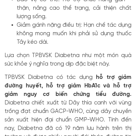
thận, nâng cao thể trạng, cải thiện chất
lượng sống.
Giảm gánh nặng điều trị: Hạn chế tác dụng
không mong muốn khi phải sử dụng thuốc
Tây kéo dài.
Lựa chọn TPBVSK Diabetna như một món quà
sức khỏe ý nghĩa trong dịp đặc biệt này.
TPBVSK Diabetna có tác dụng
hỗ trợ giảm
đường huyết, hỗ trợ giảm HbA1c và hỗ trợ
giảm nguy cơ biến chứng tiểu đường.
Diabetna chiết xuất từ Dây thìa canh với vùng
trồng đạt chuẩn GACP-WHO, cùng dây chuyền
sản xuất hiện đại chuẩn GMP-WHO. Tính đến
nay, Diabetna đã có 19 năm lưu hành trên thị