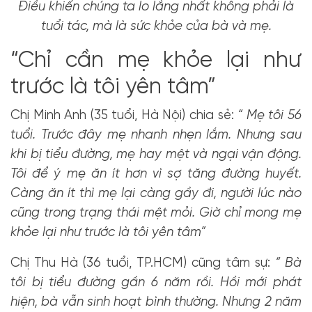
Điều khiến chúng ta lo lắng nhất không phải là
tuổi tác, mà là sức khỏe của bà và mẹ.
“Chỉ cần mẹ khỏe lại như
trước là tôi yên tâm”
Chị Minh Anh (35 tuổi, Hà Nội) chia sẻ:
“ Mẹ tôi 56
tuổi. Trước đây mẹ nhanh nhẹn lắm. Nhưng sau
khi bị tiểu đường, mẹ hay mệt và ngại vận động.
Tôi để ý mẹ ăn ít hơn vì sợ tăng đường huyết.
Càng ăn ít thì mẹ lại càng gầy đi, người lúc nào
cũng trong trạng thái mệt mỏi. Giờ chỉ mong mẹ
khỏe lại như trước là tôi yên tâm”
Chị Thu Hà (36 tuổi, TP.HCM) cũng tâm sự:
“ Bà
tôi bị tiểu đường gần 6 năm rồi. Hồi mới phát
hiện, bà vẫn sinh hoạt bình thường. Nhưng 2 năm