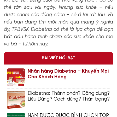
Khi bà vui, tiếng cười trẻ nhỏ vang hơn. Hoa có
thể tàn sau vài ngày. Nhưng sức khỏe – nếu
được chăm sóc đúng cách – sẽ ở lại rất lâu. Và
nếu bạn đang tìm một món quà mang ý nghĩa
ấy, TPBVSK Diabetna có thể là lựa chọn để bạn
bắt đầu hành trình chăm sóc sức khỏe cho mẹ
và bà – từ hôm nay.
BÀI VIẾT NỔI BẬT
Nhãn hàng Diabetna – Khuyến Mại
Cho Khách Hàng
Diabetna: Thành phần? Công dụng?
Liều Dùng? Cách dùng? Thận trọng?
NAM DƯỢC ĐƯỢC BÌNH CHỌN TOP