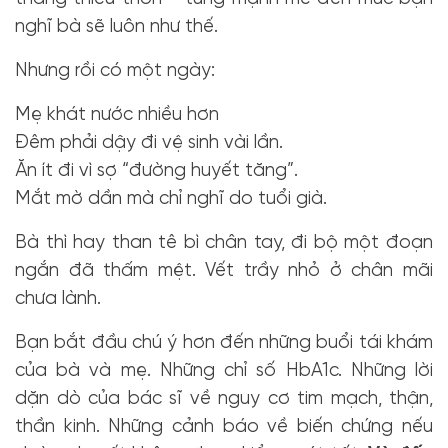
nghĩ bà sẽ luôn như thế.
Nhưng rồi có một ngày:
Mẹ khát nước nhiều hơn
Đêm
phải dậy đi vệ sinh vài lần.
Ăn ít đi vì sợ “đường huyết tăng”.
Mắt mờ dần mà chỉ nghĩ do tuổi già.
Bà thì hay than tê bì chân tay, đi bộ một đoạn
ngắn đã thấm mệt. Vết trầy nhỏ ở chân mãi
chưa lành.
Bạn bắt đầu chú ý hơn đến những buổi tái khám
của bà và mẹ. Những chỉ số HbA1c. Những lời
dặn dò của bác sĩ về nguy cơ tim mạch, thận,
thần kinh. Những cảnh báo về biến chứng nếu