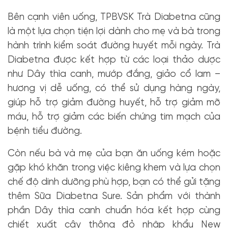
Bên cạnh viên uống, TPBVSK Trà Diabetna cũng
là một lựa chọn tiện lợi dành cho mẹ và bà trong
hành trình kiểm soát đường huyết mỗi ngày. Trà
Diabetna được kết hợp từ các loại thảo dược
như Dây thìa canh, mướp đắng, giảo cổ lam –
hương vị dễ uống, có thể sử dụng hàng ngày,
giúp hỗ trợ giảm đường huyết, hỗ trợ giảm mỡ
máu, hỗ trợ giảm các biến chứng tim mạch của
bệnh tiểu đường.
Còn nếu bà và mẹ của bạn ăn uống kém hoặc
gặp khó khăn trong việc kiêng khem và lựa chọn
chế độ dinh dưỡng phù hợp, bạn có thể gửi tặng
thêm Sữa Diabetna Sure. Sản phẩm với thành
phần Dây thìa canh chuẩn hóa kết hợp cùng
chiết xuất cây thông đỏ nhập khẩu New