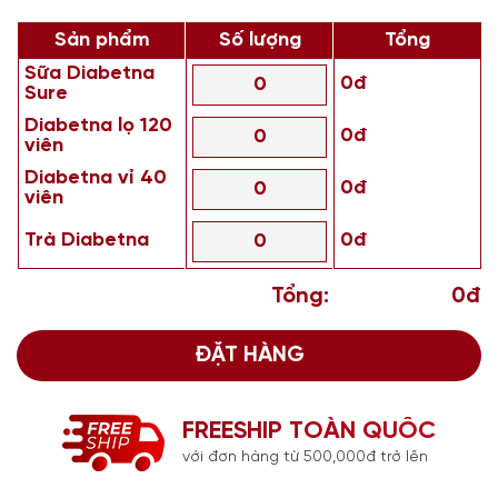
Sản phẩm
Số lượng
Tổng
Sữa Diabetna
0đ
Sure
Diabetna lọ 120
0đ
viên
Diabetna vỉ 40
0đ
viên
Trà Diabetna
0đ
Tổng:
0đ
ĐẶT HÀNG
FREESHIP TOÀN QUỐC
với đơn hàng từ 500,000đ trở lên