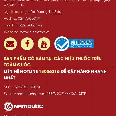
07/08/2013
Người đại diện:
Bà Dương Thị Sáu
Hotline:
024.73056199
Email:
info@ichnhan.vn
Website:
www.diabetna.vn
SẢN PHẨM CÓ BÁN TẠI CÁC HIỆU THUỐC TRÊN
TOÀN QUỐC
LIÊN HỆ HOTLINE
18006316
ĐỂ ĐẶT HÀNG NHANH
NHẤT
SĐK: 5306/2021/ĐKSP
Số xác nhận quảng cáo: 1887/2021/XNQC-ATTP