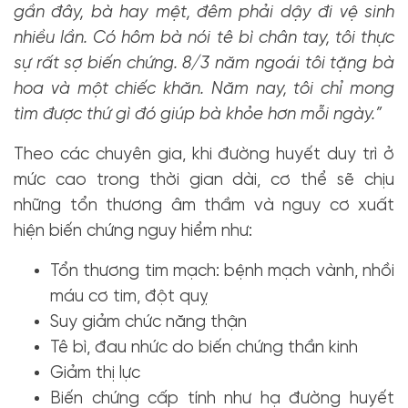
gần đây, bà hay mệt, đêm phải dậy đi vệ sinh
nhiều lần. Có hôm bà nói tê bì chân tay, tôi thực
sự rất sợ biến chứng. 8/3 năm ngoái tôi tặng bà
hoa và một chiếc khăn. Năm nay, tôi chỉ mong
tìm được thứ gì đó giúp bà khỏe hơn mỗi ngày.”
Theo các chuyên gia, khi đường huyết duy trì ở
mức cao trong thời gian dài, cơ thể sẽ chịu
những tổn thương âm thầm và nguy cơ xuất
hiện biến chứng nguy hiểm như:
Tổn thương tim mạch: bệnh mạch vành, nhồi
máu cơ tim, đột quỵ
Suy giảm chức năng thận
Tê bì, đau nhức do biến chứng thần kinh
Giảm thị lực
Biến chứng cấp tính như hạ đường huyết