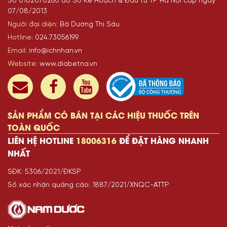
Số 0102070260 do Sở Kế Hoạch & Đầu tư TP Hà Nội cấp ngày
07/08/2013
Người đại diện:
Bà Dương Thị Sáu
Hotline:
024.73056199
Email:
info@ichnhan.vn
Website:
www.diabetna.vn
SẢN PHẨM CÓ BÁN TẠI CÁC HIỆU THUỐC TRÊN
TOÀN QUỐC
LIÊN HỆ HOTLINE
18006316
ĐỂ ĐẶT HÀNG NHANH
NHẤT
SĐK: 5306/2021/ĐKSP
Số xác nhận quảng cáo: 1887/2021/XNQC-ATTP