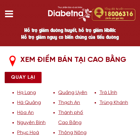
Hỗ trợ giảm đường huyết, hỗ trợ giảm HbA1c
Hỗ trợ giảm nguy cơ biến chứng của tiểu đường
XEM ĐIỂM BÁN TẠI CAO BẰNG
QUAY LẠI
Hạ Lang
Quảng Uyên
Trà Lĩnh
Hà Quảng
Thạch An
Trùng Khánh
Hòa An
Thành phố
Nguyên Bình
Cao Bằng
Phục Hoà
Thông Nông