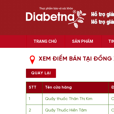
Hỗ trợ gi
Hỗ trợ gi
TRANG CHỦ
SẢN PHẨM
TI
XEM ĐIỂM BÁN TẠI ĐỒNG 
QUAY LẠI
STT
Tên cửa hàng
Đ
1
Quầy thuốc Thân Thị Kim
C
2
Quầy Thuốc Hiền Tâm
C