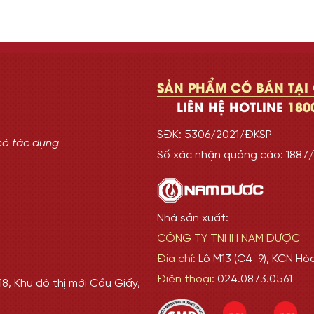
SẢN PHẨM CÓ BÁN TẠI
LIÊN HỆ HOTLINE
180
SĐK: 5306/2021/ĐKSP
có tác dụng
Số xác nhận quảng cáo: 188
Nhà sản xuất:
CÔNG TY TNHH NAM DƯỢC
Địa chỉ:
Lô M13 (C4-9), KCN Hò
Điện thoại:
024.0873.0561
8, Khu đô thị mới Cầu Giấy,