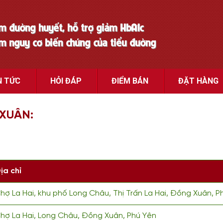
ảm đường huyết, hỗ trợ giảm HbA1c
ảm nguy cơ biến chứng của tiểu đường
N TỨC
HỎI ĐÁP
ĐIỂM BÁN
ĐẶT HÀNG
XUÂN:
ịa chỉ
hợ La Hai, khu phố Long Châu, Thị Trấn La Hai, Đồng Xuân, P
hợ La Hai, Long Châu, Đồng Xuân, Phú Yên