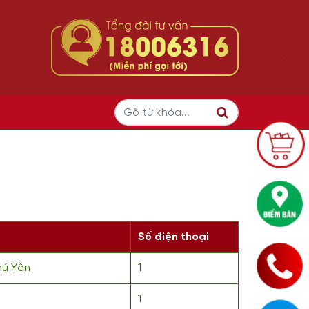
Số điện thoại
hú Yên
1
1