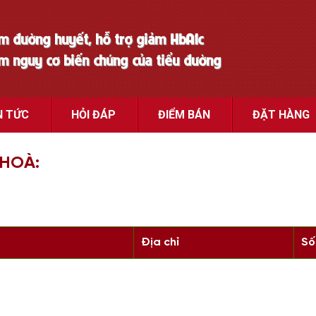
ảm đường huyết, hỗ trợ giảm HbA1c
ảm nguy cơ biến chứng của tiểu đường
N TỨC
HỎI ĐÁP
ĐIỂM BÁN
ĐẶT HÀNG
 HOÀ:
Địa chỉ
Số