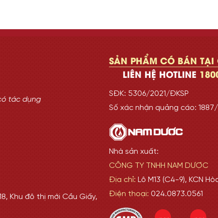
SẢN PHẨM CÓ BÁN TẠI
LIÊN HỆ HOTLINE
180
SĐK: 5306/2021/ĐKSP
có tác dụng
Số xác nhận quảng cáo: 188
Nhà sản xuất:
CÔNG TY TNHH NAM DƯỢC
Địa chỉ:
Lô M13 (C4-9), KCN Hò
Điện thoại:
024.0873.0561
8, Khu đô thị mới Cầu Giấy,