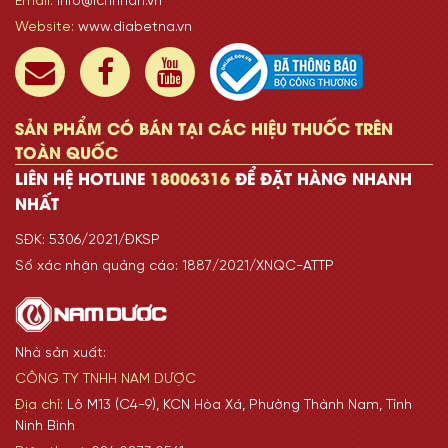
Email:
info@ichnhan.vn
Website:
www.diabetna.vn
SẢN PHẨM CÓ BÁN TẠI CÁC HIỆU THUỐC TRÊN
TOÀN QUỐC
LIÊN HỆ HOTLINE
18006316
ĐỂ ĐẶT HÀNG NHANH
NHẤT
SĐK: 5306/2021/ĐKSP
Số xác nhận quảng cáo: 1887/2021/XNQC-ATTP
Nhà sản xuất:
CÔNG TY TNHH NAM DƯỢC
Địa chỉ:
Lô M13 (C4-9), KCN Hòa Xá, Phường Thành Nam, Tỉnh
Ninh Bình