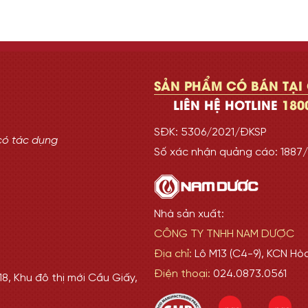
SẢN PHẨM CÓ BÁN TẠI
LIÊN HỆ HOTLINE
180
SĐK: 5306/2021/ĐKSP
có tác dụng
Số xác nhận quảng cáo: 188
Nhà sản xuất:
CÔNG TY TNHH NAM DƯỢC
Địa chỉ:
Lô M13 (C4-9), KCN Hò
Điện thoại:
024.0873.0561
8, Khu đô thị mới Cầu Giấy,