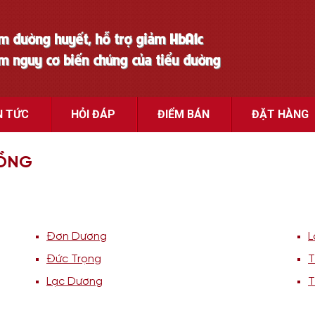
ảm đường huyết, hỗ trợ giảm HbA1c
ảm nguy cơ biến chứng của tiểu đường
N TỨC
HỎI ĐÁP
ĐIỂM BÁN
ĐẶT HÀNG
ĐỒNG
Đơn Dương
L
Đức Trọng
T
Lạc Dương
T