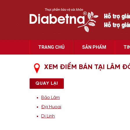
Hỗ trợ gi
Hỗ trợ gi
TRANG CHỦ
SẢN PHẨM
TI
XEM ĐIỂM BÁN TẠI LÂM 
QUAY LẠI
Bảo Lâm
Đạ Huoai
Di Linh