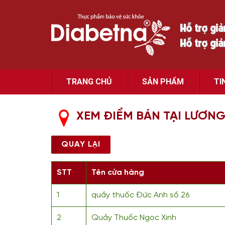
Hỗ trợ gi
Hỗ trợ gi
TRANG CHỦ
SẢN PHẨM
TI
XEM ĐIỂM BÁN TẠI LƯƠNG
QUAY LẠI
STT
Tên cửa hàng
1
quầy thuốc Đức Anh số 26
2
Quầy Thuốc Ngọc Xinh