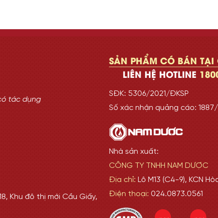
SẢN PHẨM CÓ BÁN TẠI
LIÊN HỆ HOTLINE
180
SĐK: 5306/2021/ĐKSP
có tác dụng
Số xác nhận quảng cáo: 188
Nhà sản xuất:
CÔNG TY TNHH NAM DƯỢC
Địa chỉ:
Lô M13 (C4-9), KCN Hò
Điện thoại:
024.0873.0561
8, Khu đô thị mới Cầu Giấy,