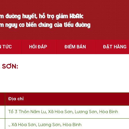
ảm đường huyết, hỗ trợ giảm HbA1c
ảm nguy cơ biến chứng của tiểu đường
N TỨC
HỎI ĐÁP
ĐIỂM BÁN
ĐẶT HÀNG
 SƠN:
Địa chỉ
Tổ 3 Thôn Năm Lu, Xã Hòa Sơn, Lương Sơn, Hòa Bình
., Xã Hòa Sơn, Lương Sơn, Hòa Bình