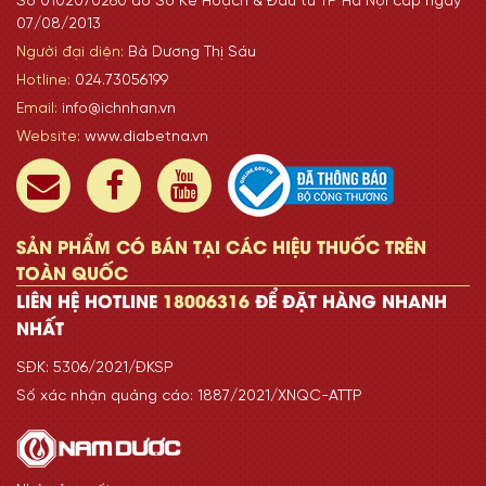
Số 0102070260 do Sở Kế Hoạch & Đầu tư TP Hà Nội cấp ngày
07/08/2013
Người đại diện:
Bà Dương Thị Sáu
Hotline:
024.73056199
Email:
info@ichnhan.vn
Website:
www.diabetna.vn
SẢN PHẨM CÓ BÁN TẠI CÁC HIỆU THUỐC TRÊN
TOÀN QUỐC
LIÊN HỆ HOTLINE
18006316
ĐỂ ĐẶT HÀNG NHANH
NHẤT
SĐK: 5306/2021/ĐKSP
Số xác nhận quảng cáo: 1887/2021/XNQC-ATTP