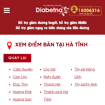
Hỗ trợ giảm đường huyết, hỗ trợ giảm HbA1c
Hỗ trợ giảm nguy cơ biến chứng của tiểu đường
XEM ĐIỂM BÁN TẠI HÀ TĨNH
QUAY LẠI
Cẩm Xuyên
Lộc Hà
Thị xã Hồng
Can Lộc
Nghi Xuân
Lĩnh
Đức Thọ
Thạch Hà
Thị xã Kỳ Anh
Hương Khê
Thành phố Hà
Hương Sơn
Tĩnh