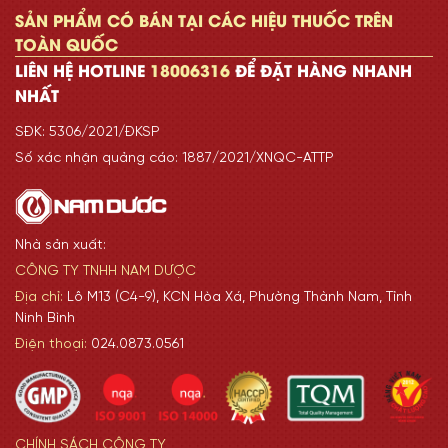
SẢN PHẨM CÓ BÁN TẠI CÁC HIỆU THUỐC TRÊN
TOÀN QUỐC
LIÊN HỆ HOTLINE
18006316
ĐỂ ĐẶT HÀNG NHANH
NHẤT
SĐK: 5306/2021/ĐKSP
Số xác nhận quảng cáo: 1887/2021/XNQC-ATTP
Nhà sản xuất:
CÔNG TY TNHH NAM DƯỢC
Địa chỉ:
Lô M13 (C4-9), KCN Hòa Xá, Phường Thành Nam, Tỉnh
Ninh Bình
Điện thoại:
024.0873.0561
CHÍNH SÁCH CÔNG TY