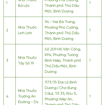
Nhà Thuốc
Phường Phú Cường,
1
1
Bá Lộc
Thành phố Thủ Dầu
Một, Bình Dương
94 - Hai Bà Trưng,
Nhà Thuốc
Phường Phú Cường,
2
1
Linh Linh
Thành phố Thủ Dầu
Một, Bình Dương
Số 209 Hồ Văn Cống,
KP4, Phường Tương
Nhà Thuốc
3
Bình Hiệp, Thành phố
1
Tây Số 19
Thủ Dầu Một, Bình
Dương
1173/15 Đại Lộ Binh
Dương ( Chợ Bưng
Nhà Thuốc
Cầu), Tổ 33, Khu 5,
4
Trường An
1
Phường Hiệp An,
Đường - Ds
Thành phố Thủ Dầu