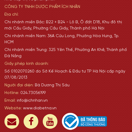
CÔNG TY TNHH DƯỢC PHẨM ÍCH NHÂN
Địa chỉ:
Chi nhánh miền Bắc: B22 + B24 - Lô B, Ô đất D18, Khu đô thị
mới Cầu Giấy, Phường Cầu Giấy, Thành phố Hà Nội
Chi nhánh miền Nam: 36A Cửu Long, Phường Hòa Hưng, Tp.
HCM
Chi nhánh miền Trung: 325 Yên Thế, Phường An Khê, Thành phố
Đà Nẵng
Giấy phép kinh doanh:
Số 0102070260 do Sở Kế Hoạch & Đầu tư TP Hà Nội cấp ngày
07/08/2013
Người đại diện:
Bà Dương Thị Sáu
Hotline:
024.73056199
Email:
info@ichnhan.vn
Website:
www.diabetna.vn