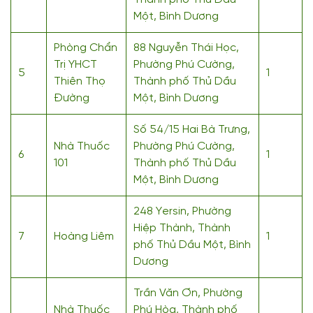
Một, Bình Dương
Phòng Chẩn
88 Nguyễn Thái Học,
Trị YHCT
Phường Phú Cường,
5
1
Thiên Thọ
Thành phố Thủ Dầu
Đường
Một, Bình Dương
Số 54/15 Hai Bà Trưng,
Nhà Thuốc
Phường Phú Cường,
6
1
101
Thành phố Thủ Dầu
Một, Bình Dương
248 Yersin, Phường
Hiệp Thành, Thành
7
Hoàng Liêm
1
phố Thủ Dầu Một, Bình
Dương
Trần Văn Ơn, Phường
Nhà Thuốc
Phú Hòa, Thành phố