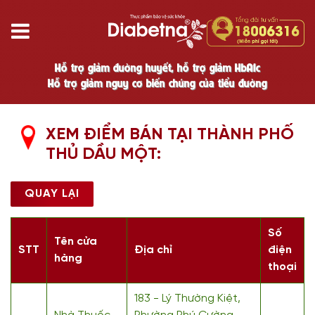
Hỗ trợ giảm đường huyết, hỗ trợ giảm HbA1c
Hỗ trợ giảm nguy cơ biến chứng của tiểu đường
XEM ĐIỂM BÁN TẠI THÀNH PHỐ
THỦ DẦU MỘT:
QUAY LẠI
Số
Tên cửa
STT
Địa chỉ
điện
hàng
thoại
183 - Lý Thường Kiệt,