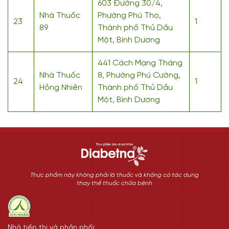
603 Đường 30/4,
Nhà Thuốc
Phường Phú Thọ,
23
1
89
Thành phố Thủ Dầu
Một, Bình Dương
441 Cách Mạng Tháng
Nhà Thuốc
8, Phường Phú Cường,
24
1
Hồng Nhiên
Thành phố Thủ Dầu
Một, Bình Dương
Thực phẩm này không phải là thuốc và không có tác dụng
thay thế thuốc chữa bệnh
Nhà tiếp thị và phân phối: