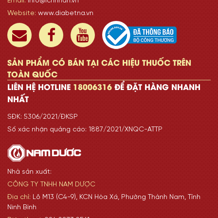
Email:
info@ichnhan.vn
Website:
www.diabetna.vn
SẢN PHẨM CÓ BÁN TẠI CÁC HIỆU THUỐC TRÊN
TOÀN QUỐC
LIÊN HỆ HOTLINE
18006316
ĐỂ ĐẶT HÀNG NHANH
NHẤT
SĐK: 5306/2021/ĐKSP
Số xác nhận quảng cáo: 1887/2021/XNQC-ATTP
Nhà sản xuất:
CÔNG TY TNHH NAM DƯỢC
Địa chỉ:
Lô M13 (C4-9), KCN Hòa Xá, Phường Thành Nam, Tỉnh
Ninh Bình